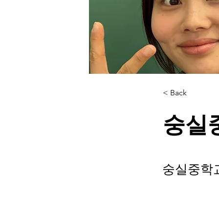
< Back
숭실
숭실중학교