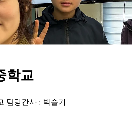
중학교
 담당간사 : 박슬기