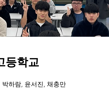
고등학교
: 박하람, 윤서진, 채충만